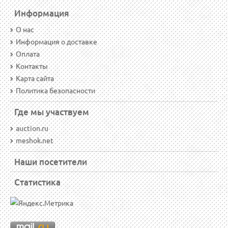
Информация
О нас
Информация о доставке
Оплата
Контакты
Карта сайта
Политика безопасности
Где мы участвуем
auction.ru
meshok.net
Наши посетители
Статистика