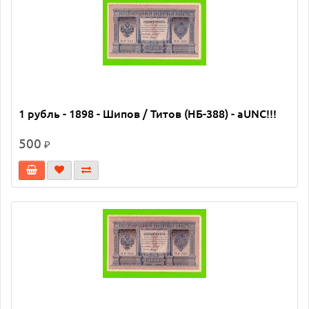
1 рубль - 1898 - Шипов / Титов (НБ-388) - aUNC!!!
500
₽