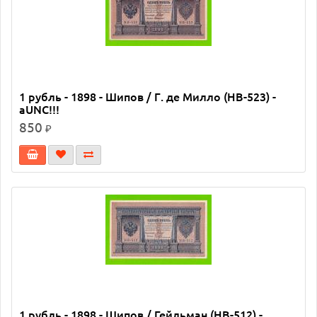
1 рубль - 1898 - Шипов / Г. де Милло (НВ-523) -
aUNC!!!
850
₽
1 рубль - 1898 - Шипов / Гейльман (НВ-512) -