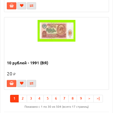
10 рублей - 1991 (ВЯ)
20
₽
1
2
3
4
5
6
7
8
9
>
>|
Показано с 1 по 30 из 504 (всего 17 страниц)