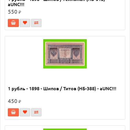
aUNC!!!
550
₽
1 рубль - 1898 - Шипов / Титов (НБ-388) - aUNC!!!
450
₽