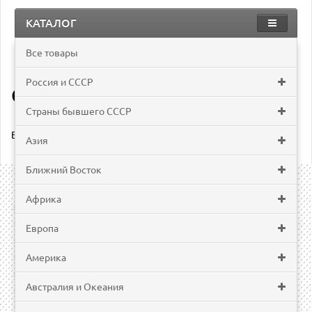
КАТАЛОГ
Все товары
Африка
Сейшелы
Россия и СССР
Сейшелы
Страны бывшего СССР
В этой категории нет товаров.
Азия
Ближний Восток
Информация
Африка
О нас
Информация о доставке
Европа
Оплата
Контакты
Америка
Карта сайта
Австралия и Океания
Политика безопасности