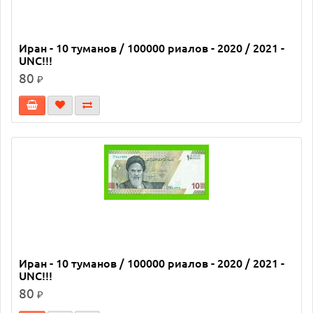
Иран - 10 туманов / 100000 риалов - 2020 / 2021 -
UNC!!!
80
₽
Иран - 10 туманов / 100000 риалов - 2020 / 2021 -
UNC!!!
80
₽