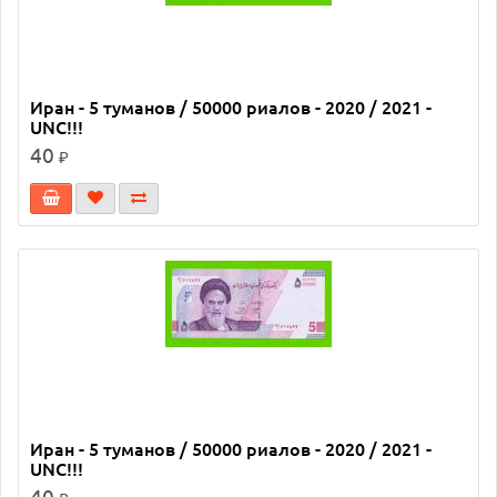
Иран - 5 туманов / 50000 риалов - 2020 / 2021 -
UNC!!!
40
₽
Иран - 5 туманов / 50000 риалов - 2020 / 2021 -
UNC!!!
40