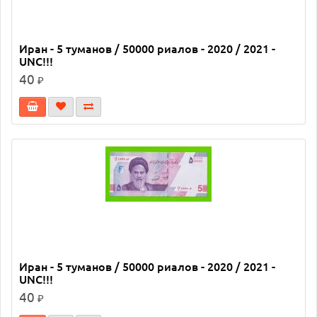
Иран - 5 туманов / 50000 риалов - 2020 / 2021 -
UNC!!!
40
₽
Иран - 5 туманов / 50000 риалов - 2020 / 2021 -
UNC!!!
40
₽