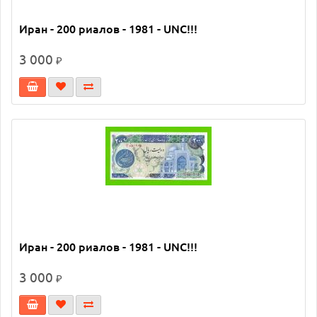
Иран - 200 риалов - 1981 - UNC!!!
3 000
₽
Иран - 200 риалов - 1981 - UNC!!!
3 000
₽