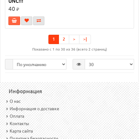
UNC!!!
40
₽
1
2
>
>|
Показано с 1 по 30 из 36 (всего 2 страниц)
Информация
О нас
Информация о доставке
Оплата
Контакты
Карта сайта
Политика безопасности