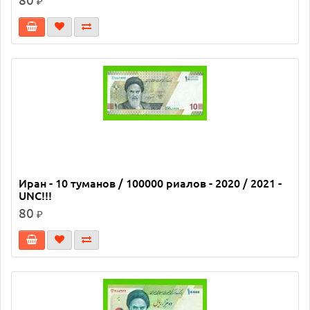
₽
Иран - 10 туманов / 100000 риалов - 2020 / 2021 -
UNC!!!
80
₽