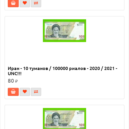
Иран - 10 туманов / 100000 риалов - 2020 / 2021 -
UNC!!!
80
₽