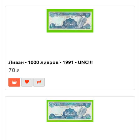
Ливан - 1000 ливров - 1991 - UNC!!!
70
₽