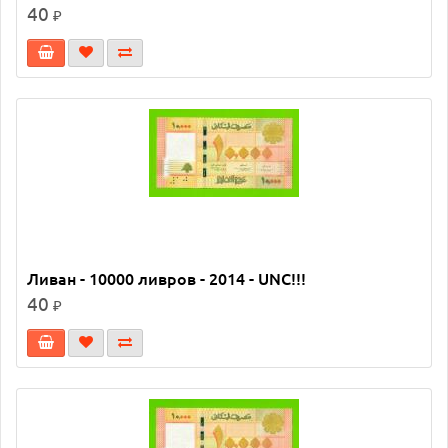
40
₽
Ливан - 10000 ливров - 2014 - UNC!!!
40
₽