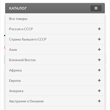
КАТАЛОГ
Все товары
Ближний Восток
Ливан
Россия и СССР
Ливан
Страны бывшего СССР
Сравнение товаров (0)
Азия
Ближний Восток
Африка
Европа
Америка
Австралия и Океания