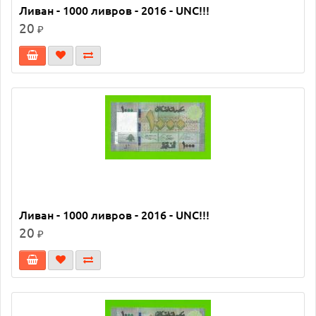
Ливан - 1000 ливров - 2016 - UNC!!!
20
₽
Ливан - 1000 ливров - 2016 - UNC!!!
20
₽