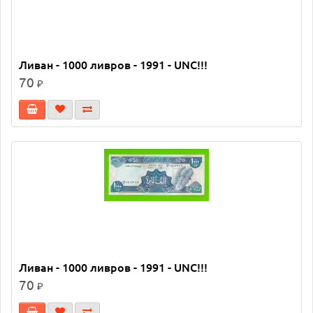
Ливан - 1000 ливров - 1991 - UNC!!!
70
₽
Ливан - 1000 ливров - 1991 - UNC!!!
70
₽