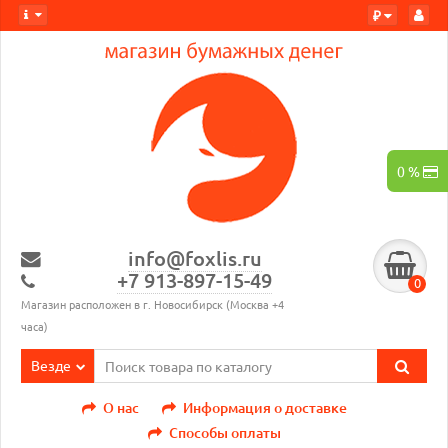
₽
0 %
info@foxlis.ru
+7 913-897-15-49
0
Магазин расположен в г. Новосибирск (Москва +4
часа)
Везде
О нас
Информация о доставке
Способы оплаты