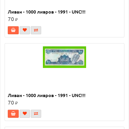
Ливан - 1000 ливров - 1991 - UNC!!!
70
₽
Ливан - 1000 ливров - 1991 - UNC!!!
70
₽