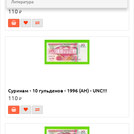
Литература
Суринам - 10 гульденов - 1996 (AH) - UNC!!!
110
₽
Суринам - 10 гульденов - 1996 (AH) - UNC!!!
110
₽